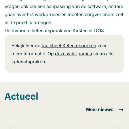
vragen ook om een aanpassing van de software, andere
gaan over het werkproces en moeten zorgverleners zelf
in de praktijk brengen.
De favoriete ketenafspraak van Kirsten is TO18.
Bekijk hier de
factsheet Ketenafspraken
voor
meer informatie. Op
deze wiki-pagina
(opent
staan alle
ketenafspraken.
in
een
nieuw
venster)
Actueel
Meer nieuws