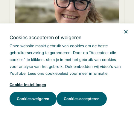
Cookies accepteren of weigeren
Onze website maakt gebruik van cookies om de beste
De favoriete ketenafspraak van
gebruikerservaring te garanderen. Door op "Accepteer alle
apotheker Corien de Groot
cookies" te klikken, stem je in met het gebruik van cookies
voor analyse van het gebruik. Ook embedden wij video's van
De ketenafspraken zijn een belangrijk
YouTube. Lees ons cookiebeleid voor meer informatie.
onderdeel van het programma
Medicatieoverdracht. Corien de Groot vertelt
Cookie-instellingen
over haar favoriete ketenafspraak.
Cookies weigeren
Cookies accepteren
23-06-2025