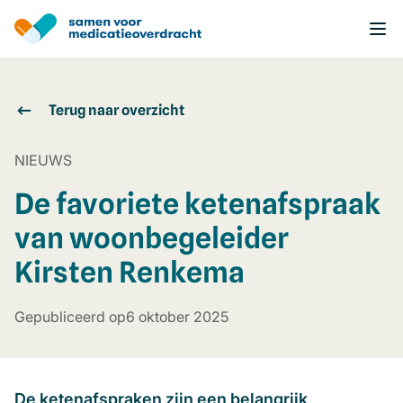
Overslaan
en
naar
de
inhoud
gaan
Terug naar overzicht
NIEUWS
De favoriete ketenafspraak
van woonbegeleider
Kirsten Renkema
Gepubliceerd op
6 oktober 2025
De ketenafspraken zijn een belangrijk