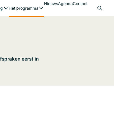
Nieuws
Agenda
Contact
Menu openen
Menu openen
ag
Het programma
spraken eerst in