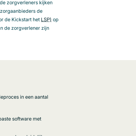
de zorgverleners kijken
e zorgaanbieders de
r de Kickstart het
LSP)
(opent
op
n de zorgverlener zijn
in
een
nieuw
venster)
eproces in een aantal
paste software met