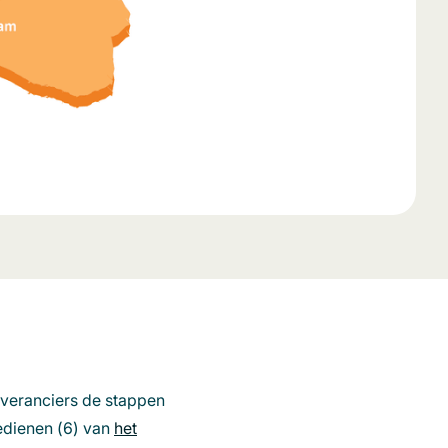
everanciers de stappen
oedienen (6) van
het