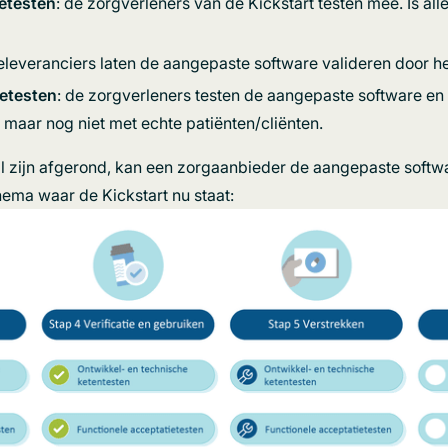
ietesten
: de zorgverleners van de Kickstart testen mee. Is all
eleveranciers laten de aangepaste software valideren door he
etesten
: de zorgverleners testen de aangepaste software en
aar nog niet met echte patiënten/cliënten.
l zijn afgerond, kan een zorgaanbieder de aangepaste softwa
chema waar de Kickstart nu staat: