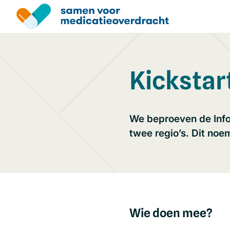
Overslaan
en
naar
de
inhoud
gaan
Kickstar
We beproeven de Info
twee regio’s. Dit no
Wie doen mee?