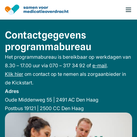
Overslaan
en
naar
de
inhoud
Contactgegevens
gaan
programmabureau
Het programmabureau is bereikbaar op werkdagen van
8.30 – 17.00 uur via 070 – 317 34 92 of
e-mail
(opent
.
Klik hier
(opent
om contact op te nemen als zorgaanbieder in
in
de Kickstart.
in
een
Adres
een
nieuw
Oude Middenweg 55 | 2491 AC Den Haag
nieuw
venster)
Postbus 19121 | 2500 CC Den Haag
venster)