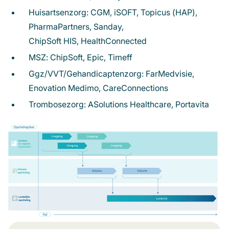
Huisartsenzorg: CGM,
iSOFT
,
Topicus
(HAP),
PharmaPartners
,
Sanday
,
ChipSoft
HIS,
HealthConnected
MSZ:
ChipSoft
,
Epic
,
Timeff
Ggz/VVT/Gehandicaptenzorg:
FarMedvisie
,
Enovation
Medimo
,
CareConnections
Trombosezorg:
ASolutions Healthcare
,
Portavita