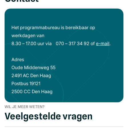
Het programmabureau is bereikbaar op
werkdagen van
8.30 – 17.00 uur via 070 – 317 34 92 of
e-mail
(opent
.
in
Adres
een
Oude Middenweg 55
nieuw
2491 AC Den Haag
venster)
Postbus 19121
2500 CC Den Haag
WIL JE MEER WETEN?
Veelgestelde vragen