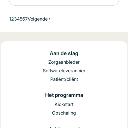
Huidige pagina
1
Pagina
2
Pagina
3
Pagina
4
Pagina
5
Pagina
6
Pagina
7
Volgende pagina
Volgende ›
Aan de slag
Zorgaanbieder
Softwareleverancier
Patiënt/cliënt
Het programma
Kickstart
Opschaling