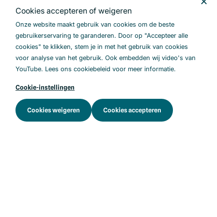
Patiënt/cliënt
Cookies accepteren of weigeren
Onze website maakt gebruik van cookies om de beste
Het programma
gebruikerservaring te garanderen. Door op "Accepteer alle
Kickstart
cookies" te klikken, stem je in met het gebruik van cookies
Opschaling
voor analyse van het gebruik. Ook embedden wij video's van
YouTube. Lees ons cookiebeleid voor meer informatie.
Achtergrond
Cookie-instellingen
Begrippenlijst
Cookies weigeren
Cookies accepteren
Kennisbank
FAQ
Nieuwsbrief
.