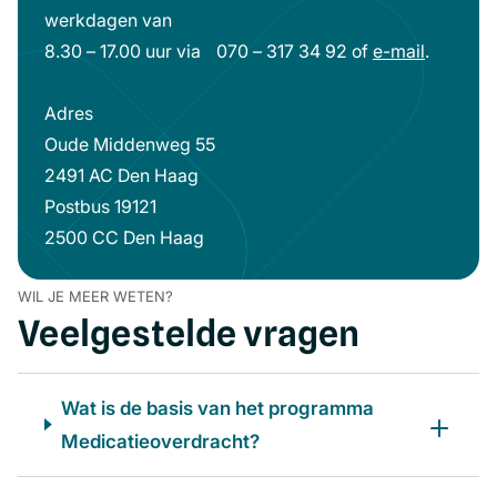
werkdagen van
8.30 – 17.00 uur via 070 – 317 34 92 of
e-mail
(opent
.
in
Adres
een
Oude Middenweg 55
nieuw
2491 AC Den Haag
venster)
Postbus 19121
2500 CC Den Haag
WIL JE MEER WETEN?
Veelgestelde vragen
Wat is de basis van het programma
Medicatieoverdracht?