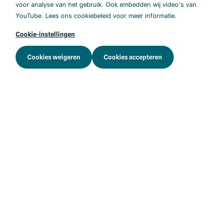
Patiënt/cliënt
voor analyse van het gebruik. Ook embedden wij video's van
YouTube. Lees ons cookiebeleid voor meer informatie.
Het programma
Cookie-instellingen
Kickstart
Cookies weigeren
Cookies accepteren
Opschaling
Achtergrond
Begrippenlijst
Kennisbank
FAQ
Nieuwsbrief
.