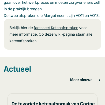
gaan over het werkproces en moeten zorgverleners zelf
in de praktijk brengen.
De twee afspraken die Margot noemt zijn VO11 en VO13.
Bekijk hier de
factsheet Ketenafspraken
voor
meer informatie. Op
deze wiki-pagina
(opent
staan alle
ketenafspraken.
in
een
nieuw
venster)
Actueel
Meer nieuws
De favoriete ketenafspraak van Corine