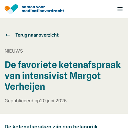
Overslaan
en
naar
de
inhoud
gaan
Terug naar overzicht
NIEUWS
De favoriete ketenafspraak
van intensivist Margot
Verheijen
Gepubliceerd op
20 juni 2025
D
e ketenafspraken zijn een belangrijk