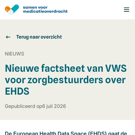
Overslaan
en
naar
de
inhoud
gaan
Terug naar overzicht
NIEUWS
Nieuwe factsheet van VWS
voor zorgbestuurders over
EHDS
Gepubliceerd op
6 juli 2026
De European Health Data Space (EHDS) gaat de