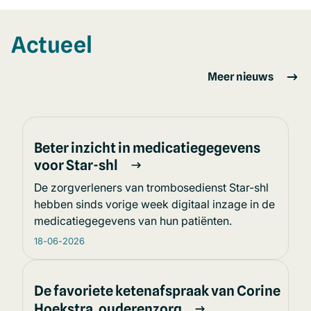
nieuw
venster)
Actueel
Meer nieuws
Beter inzicht in medicatiegegevens
voor Star-shl
De zorgverleners van trombosedienst Star-shl
hebben sinds vorige week digitaal inzage in de
medicatiegegevens van hun patiënten.
18-06-2026
De favoriete ketenafspraak van Corine
Hoekstra, ouderenzorg