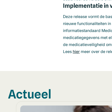
Implementatie in 
Deze release vormt de bas
nieuwe functionaliteiten in
informatiestandaard Medic
medicatiegegevens met elk
de medicatieveiligheid o
Lees
hier
(opent
meer over de rel
in
een
nieuw
venster)
Actueel