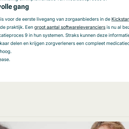
volle gang
nieuw
venster)
is voor de eerste livegang van zorgaanbieders in de
Kickstar
 de praktijk. Een
groot aantal softwareleveranciers
is nu al b
atieproces 9 in hun systemen. Straks kunnen deze informat
aar delen en krijgen zorgverleners een compleet medicatieo
mhoog.
ease.