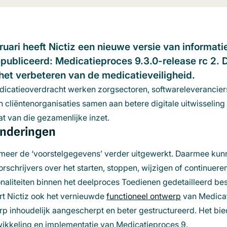
uari heeft Nictiz een nieuwe versie van informat
publiceerd: Medicatieproces 9.3.0-release rc 2. 
het verbeteren van de medicatieveiligheid.
catieoverdracht werken zorgsectoren, softwareleveranciers
n cliëntenorganisaties samen aan betere digitale uitwisselin
at van die gezamenlijke inzet.
anderingen
r meer de ‘voorstelgegevens’ verder uitgewerkt. Daarmee kun
orschrijvers over het starten, stoppen, wijzigen of continuer
ionaliteiten binnen het deelproces Toedienen gedetailleerd b
rt Nictiz ook het vernieuwde
functioneel ontwerp
(opent
van Medicat
erp inhoudelijk aangescherpt en beter gestructureerd. Het bi
in
wikkeling en implementatie van Medicatieproces 9.
een