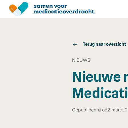
Overslaan
en
naar
de
inhoud
gaan
Terug naar overzicht
NIEUWS
Nieuwe r
Medicati
Gepubliceerd op
2 maart 