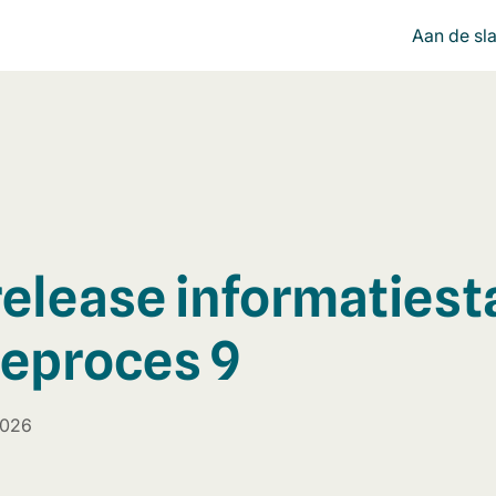
Aan de sl
elease informaties
eproces 9
2026