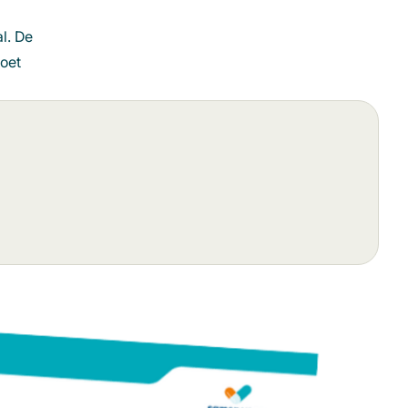
l. De
moet