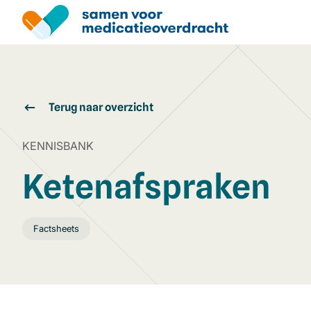
Overslaan
en
naar
de
inhoud
gaan
Terug naar overzicht
KENNISBANK
Ketenafspraken
Factsheets