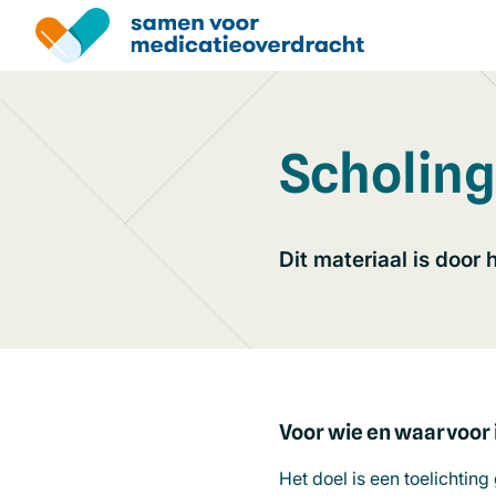
Overslaan
en
naar
de
inhoud
gaan
Scholing
Dit materiaal is doo
Voor wie en waarvoor 
Het doel is een toelichti