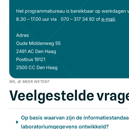
Het programmabureau is bereikbaar op werkdagen 
8.30 – 17.00 uur via 070 – 317 34 92 of
e-mail
(opent
.
in
Adres
een
Oude Middenweg 55
nieuw
2491 AC Den Haag
venste
Postbus 19121
2500 CC Den Haag
WIL JE MEER WETEN?
Veelgestelde vrag
Op basis waarvan zijn de informatiestanda
laboratoriumgegevens ontwikkeld?