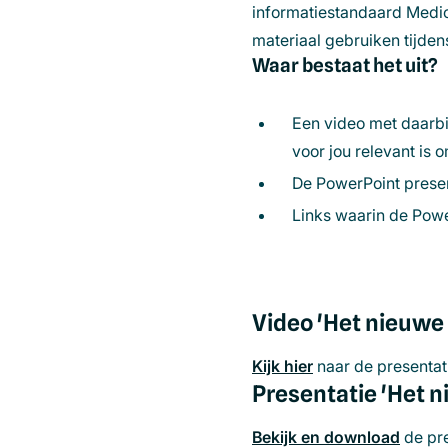
informatiestandaard Medic
materiaal gebruiken tijde
Waar bestaat het uit?
Een video met daarbij
voor jou relevant is 
De PowerPoint present
Links waarin de Powe
Video 'Het nieuwe
Kijk hier
(opent
naar de presentat
Presentatie 'Het 
in
een
Bekijk en download
de pre