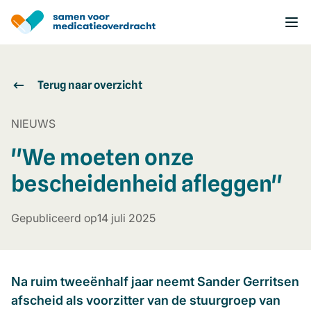
Overslaan
en
naar
de
inhoud
gaan
Terug naar overzicht
NIEUWS
''We moeten onze
bescheidenheid afleggen''
Gepubliceerd op
14 juli 2025
Na ruim tweeënhalf jaar neemt Sander Gerritsen
afscheid als voorzitter van de stuurgroep van