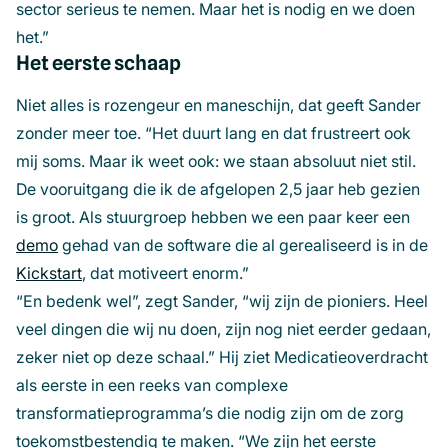
sector serieus te nemen. Maar het is nodig en we doen
het.”
Het eerste schaap
Niet alles is rozengeur en maneschijn, dat geeft Sander
zonder meer toe. “Het duurt lang en dat frustreert ook
mij soms. Maar ik weet ook: we staan absoluut niet stil.
De vooruitgang die ik de afgelopen 2,5 jaar heb gezien
is groot. Als stuurgroep hebben we een paar keer een
demo
(opent
gehad van de software die al gerealiseerd is in de
Kickstart
in
, dat motiveert enorm.”
“En bedenk wel”, zegt Sander, “wij zijn de pioniers. Heel
een
veel dingen die wij nu doen, zijn nog niet eerder gedaan,
nieuw
zeker niet op deze schaal.” Hij ziet Medicatieoverdracht
venster)
als eerste in een reeks van complexe
transformatieprogramma’s die nodig zijn om de zorg
toekomstbestendig te maken. “We zijn het eerste