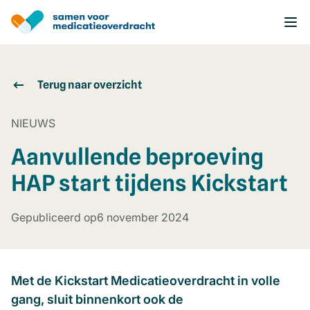
Overslaan
en
naar
de
inhoud
gaan
Terug naar overzicht
NIEUWS
Aanvullende beproeving
HAP start tijdens Kickstart
Gepubliceerd op
6 november 2024
Met de Kickstart Medicatieoverdracht in volle
gang, sluit binnenkort ook de