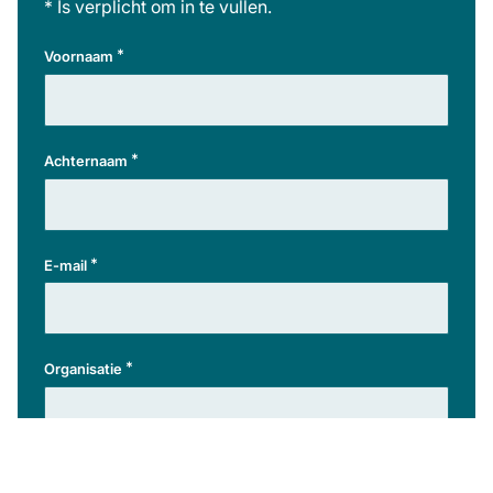
* Is verplicht om in te vullen.
*
Voornaam
*
Achternaam
*
E-mail
*
Organisatie
*
Sector