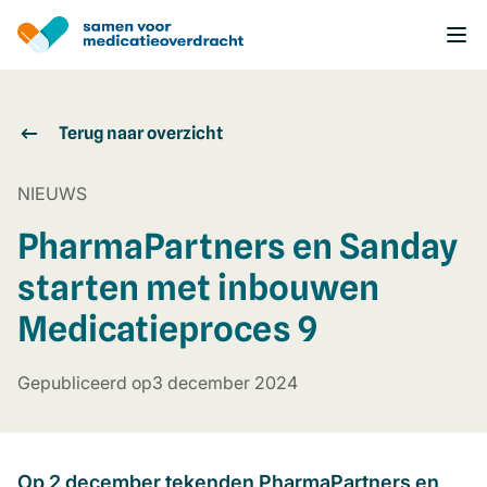
Overslaan
en
naar
de
inhoud
gaan
Terug naar overzicht
NIEUWS
PharmaPartners en Sanday
starten met inbouwen
Medicatieproces 9
Gepubliceerd op
3 december 2024
Op 2 december tekenden PharmaPartners en