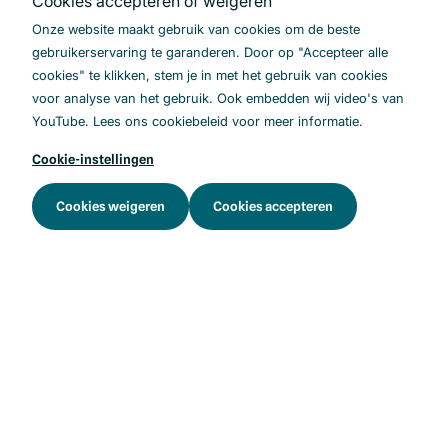
Cookies accepteren of weigeren
Begrippenlijst
Onze website maakt gebruik van cookies om de beste
Kennisbank
gebruikerservaring te garanderen. Door op "Accepteer alle
FAQ
cookies" te klikken, stem je in met het gebruik van cookies
voor analyse van het gebruik. Ook embedden wij video's van
Nieuwsbrief
YouTube. Lees ons cookiebeleid voor meer informatie.
Cookie-instellingen
Cookies weigeren
Cookies accepteren
.
LinkedIn
Youtube
Copyright © 2026 Samen voor Medicatieoverdracht
Privacy
Digitale toegankelijkheid