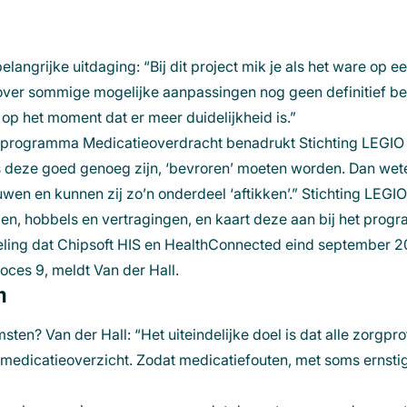
elangrijke uitdaging: “Bij dit project mik je als het ware op een
over sommige mogelijke aanpassingen nog geen definitief bes
p het moment dat er meer duidelijkheid is.”
et programma Medicatieoverdracht benadrukt Stichting LEGIO
s deze goed genoeg zijn, ‘bevroren’ moeten worden. Dan wet
en en kunnen zij zo’n onderdeel ‘aftikken’.” Stichting LEGIO 
den, hobbels en vertragingen, en kaart deze aan bij het prog
eling dat Chipsoft HIS en
HealthConnected
eind september 20
ces 9, meldt Van der Hall.
n
ten? Van der Hall: “Het uiteindelijke doel is dat alle zorgpr
ge medicatieoverzicht. Zodat medicatiefouten, met soms erns