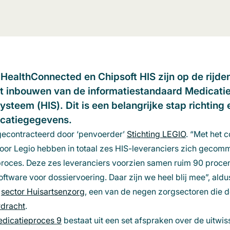
s
HealthConnected
en Chipsoft HIS zijn op de rijd
et inbouwen van de informatiestandaard Medicatie
ysteem (HIS). Dit is een belangrijke stap richting 
icatiegegevens.
 gecontracteerd door ‘penvoerder’
Stichting LEGIO
(opent
. “Met het 
oor Legio hebben in totaal zes HIS-leveranciers zich gecommi
in
roces. Deze zes leveranciers voorzien samen ruim 90 proce
een
oftware voor dossiervoering. Daar zijn we heel blij mee”, ald
nieuw
e
sector Huisartsenzorg
, een van de negen zorgsectoren die 
venster)
dracht
(opent
.
edicatieproces 9
in
bestaat uit een set afspraken over de uitwis