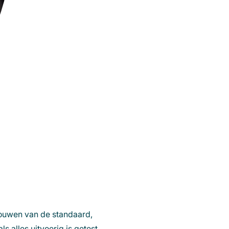
bouwen van de standaard,
s alles uitvoerig is getest