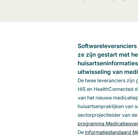
Softwareleverancier
ze zijn gestart met h
huisartseninformaties
uitwisseling van med
De twee leveranciers zijn
HIS en
HealthConnected
d
van het nieuwe medicatiep
huisartsenpraktijken van s
sectorprojectleider van d
programma Medicatieover
De
informatiestandaard M