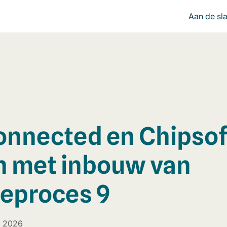
Aan de sl
onnected
en Chipsof
n met inbouw van
eproces 9
i 2026