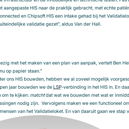
et aangepaste HIS naar de praktijk gebracht, met echte patië
Connected
en Chipsoft HIS een intake gehad bij het Validatiel
uiteindelijke validatie gezet”, aldus Van der Hall.
ezig met het maken van een plan van aanpak, vertelt Ben He
nu op papier staan.”
rder ons HIS bouwden, hebben we al zoveel mogelijk voorges
open jaar bouwden we de
LSP
(opent
-verbinding in het HIS in. En da
om te kijken:
matcht
dat wat we bouwden met wat er inmidd
in
singen nodig zijn. Vervolgens maken we een functioneel on
een
 mensen van het Validatieloket. En van daaruit gaan we stap 
nieuw
venster)