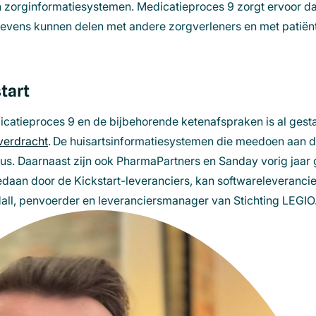
zorginformatiesystemen. Medicatieproces 9 zorgt ervoor da
een
evens kunnen delen met andere zorgverleners en met patiënt
nieuw
venster)
tart
catieproces 9 en de bijbehorende ketenafspraken is al gestar
verdracht
. De huisartsinformatiesystemen die meedoen aan d
cus
. Daarnaast zijn ook
PharmaPartners
en
Sanday
vorig jaar 
edaan door de Kickstart-leveranciers, kan softwareleverancier
all, penvoerder en leveranciersmanager van Stichting LEGIO