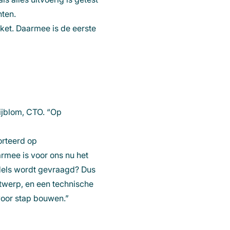
nten.
oket. Daarmee is de eerste
ijblom, CTO. “Op
orteerd op
armee is voor ons nu het
els wordt gevraagd? Dus
twerp, en een technische
voor stap bouwen.”