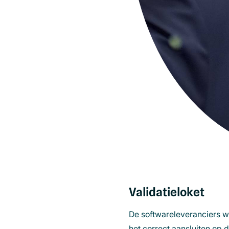
Validatieloket
De softwareleveranciers 
het correct aansluiten op d