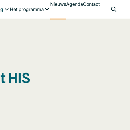
Nieuws
Agenda
Contact
Menu openen
Menu openen
ag
Het programma
t HIS