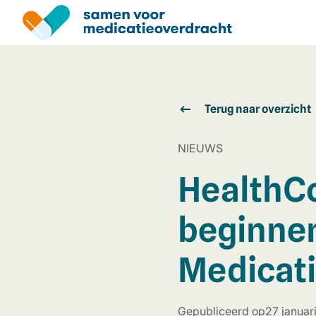
Overslaan
en
naar
de
inhoud
gaan
Terug naar overzicht
NIEUWS
HealthC
beginne
Medicati
Gepubliceerd op
27 januar