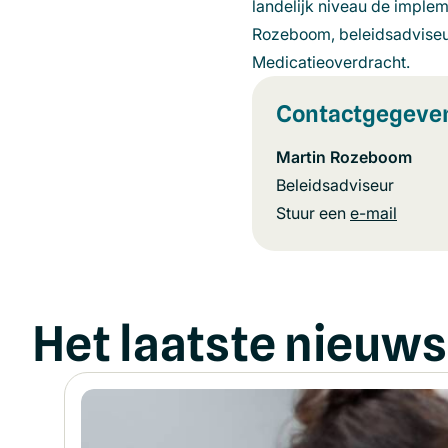
landelijk niveau de implem
Rozeboom, beleidsadviseur,
Medicatieoverdracht.
Contactgegeve
Martin Rozeboom
Beleidsadviseur
Stuur een
e-mail
(opent
in
een
nieuw
Het laatste nieuws
venste