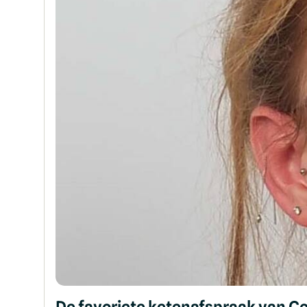
De favoriete ketenafspraak van C