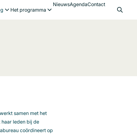
Nieuws
Agenda
Contact
Menu openen
Menu openen
ag
Het programma
 werkt samen met het
haar leden bij de
mabureau coördineert op