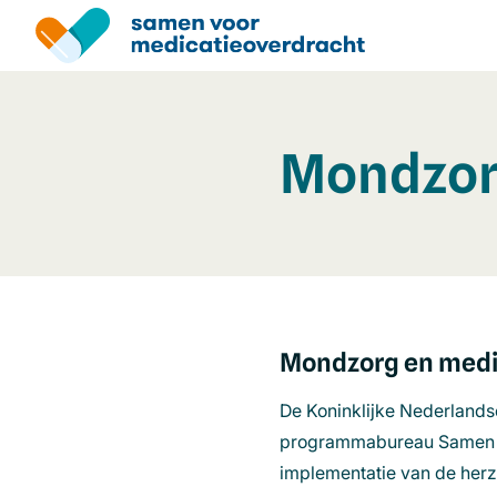
Overslaan
en
naar
de
inhoud
gaan
Mondzo
Mondzorg en medi
De Koninklijke Nederland
programmabureau Samen voo
implementatie van de herz