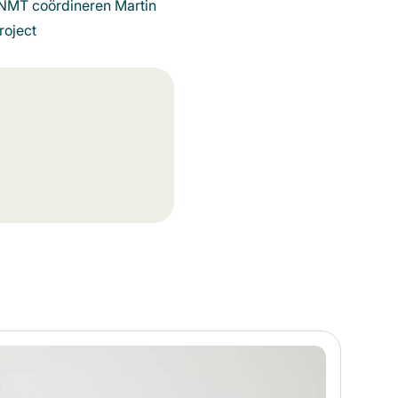
 KNMT coördineren Martin
roject