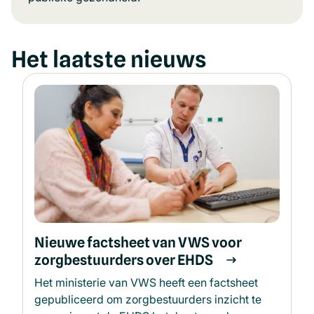
nieuw
een
venster)
nieuw
Het laatste nieuws
venster)
Nieuwe factsheet van VWS voor
zorgbestuurders over EHDS
Het ministerie van VWS heeft een factsheet
gepubliceerd om zorgbestuurders inzicht te