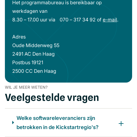
Het programmabureau is bereikbaar op
werkdagen van
8.30 – 17.00 uur via 070 – 317 34 92 of
e-mail
(opent
.
in
Adres
een
Oude Middenweg 55
nieuw
2491 AC Den Haag
venster)
Postbus 19121
2500 CC Den Haag
WIL JE MEER WETEN?
Veelgestelde vragen
Welke softwareleveranciers zijn
betrokken in de Kickstartregio's?