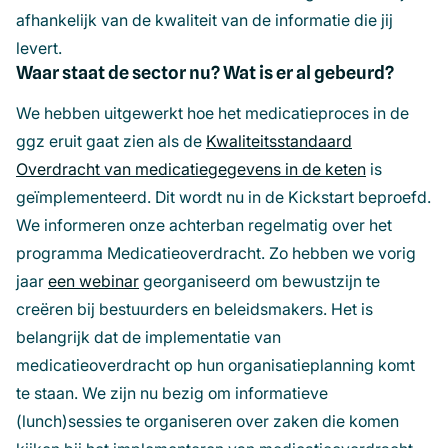
afhankelijk van de kwaliteit van de informatie die jij
levert.
Waar staat de sector nu? Wat is er al gebeurd?
We hebben uitgewerkt hoe het medicatieproces in de
ggz eruit gaat zien als de
Kwaliteitsstandaard
Overdracht van medicatiegegevens in de keten
(opent
is
geïmplementeerd. Dit wordt nu in de Kickstart beproefd.
in
We informeren onze achterban regelmatig over het
een
programma Medicatieoverdracht. Zo hebben we vorig
nieuw
jaar
een webinar
(opent
georganiseerd om bewustzijn te
venster)
creëren bij bestuurders en beleidsmakers. Het is
in
belangrijk dat de implementatie van
een
medicatieoverdracht op hun organisatieplanning komt
nieuw
te staan. We zijn nu bezig om informatieve
venster)
(lunch)sessies te organiseren over zaken die komen