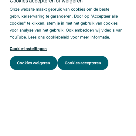
Cookies accepteren of weigeren
Kennisbank
Onze website maakt gebruik van cookies om de beste
FAQ
gebruikerservaring te garanderen. Door op "Accepteer alle
cookies" te klikken, stem je in met het gebruik van cookies
Nieuwsbrief
voor analyse van het gebruik. Ook embedden wij video's van
YouTube. Lees ons cookiebeleid voor meer informatie.
Cookie-instellingen
.
Cookies weigeren
Cookies accepteren
LinkedIn
Youtube
Copyright © 2026 Samen voor Medicatieoverdracht
Privacy
Digitale toegankelijkheid