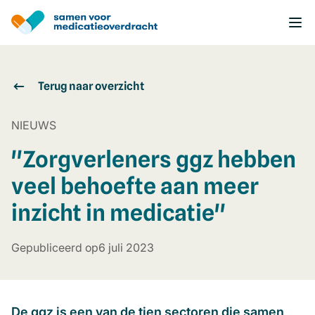
Overslaan
en
naar
de
inhoud
gaan
Terug naar overzicht
NIEUWS
''Zorgverleners ggz hebben
veel behoefte aan meer
inzicht in medicatie''
Gepubliceerd op
6 juli 2023
De ggz is een van de tien sectoren die samen