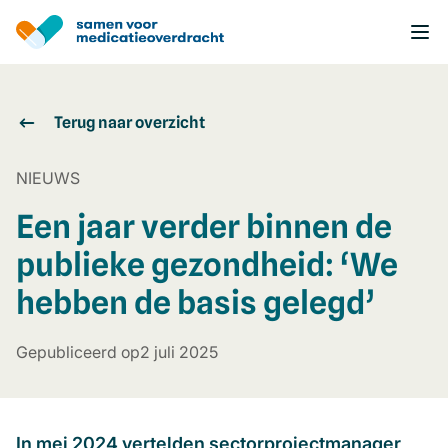
Overslaan
en
naar
de
inhoud
gaan
Terug naar overzicht
NIEUWS
Een jaar verder binnen de
publieke gezondheid: ‘We
hebben de basis gelegd’
Gepubliceerd op
2 juli 2025
In mei 2024 vertelden sectorprojectmanager