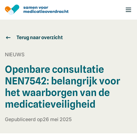
Overslaan
en
naar
de
inhoud
gaan
Terug naar overzicht
NIEUWS
Openbare consultatie
NEN7542: belangrijk voor
het waarborgen van de
medicatieveiligheid
Gepubliceerd op
26 mei 2025