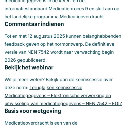
medicatiegegevens in de keten’ en de
informatiestandaard Medicatieproces 9 en sluit aan op
het landelijke programma Medicatieoverdracht.
Commentaar indienen
Tot en met 12 augustus 2025 kunnen belanghebbenden
feedback geven op het normontwerp. De definitieve
versie van NEN 7542 wordt naar verwachting begin
2026 gepubliceerd.
Bekijk het webinar
Wil je meer weten? Bekijk dan de kennissessie over
deze norm:
Terugkijken kennissessie
Medicatiegegevens – Elektronische verwerking en
uitwisseling van medicatiegegevens – NEN 7542 – EGIZ
(o
.
Basis voor wetgeving
in
ee
Medicatieoverdracht is een van de
ni