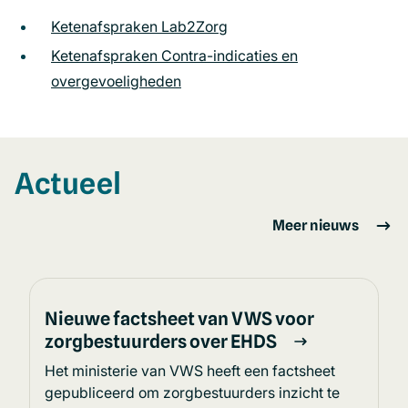
Ketenafspraken Lab2Zorg
(opent
in
Ketenafspraken Contra-indicaties en
een
overgevoeligheden
(opent
nieuw
in
venster)
een
nieuw
Actueel
venster)
Meer nieuws
Nieuwe factsheet van VWS voor
zorgbestuurders over EHDS
Het ministerie van VWS heeft een factsheet
gepubliceerd om zorgbestuurders inzicht te