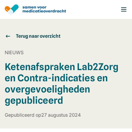
Overslaan
en
naar
de
inhoud
gaan
Terug naar overzicht
NIEUWS
Ketenafspraken Lab2Zorg
en Contra-indicaties en
overgevoeligheden
gepubliceerd
Gepubliceerd op
27 augustus 2024