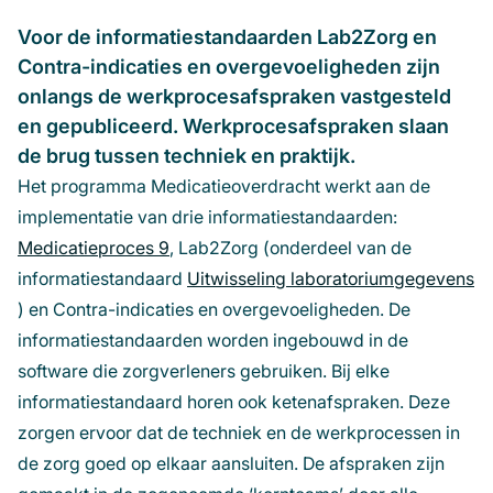
Voor de informatiestandaarden Lab2Zorg en
Contra-indicaties en overgevoeligheden zijn
onlangs de werkprocesafspraken vastgesteld
en gepubliceerd. Werkprocesafspraken slaan
de brug tussen techniek en praktijk.
Het programma Medicatieoverdracht werkt aan de
implementatie van drie informatiestandaarden:
Medicatieproces 9
(opent
, Lab2Zorg (onderdeel van de
informatiestandaard
in
Uitwisseling laboratoriumgegevens
(opent
) en Contra-indicaties en overgevoeligheden. De
een
in
informatiestandaarden worden ingebouwd in de
nieuw
een
software die zorgverleners gebruiken. Bij elke
venster)
nieuw
informatiestandaard horen ook ketenafspraken. Deze
venster)
zorgen ervoor dat de techniek en de werkprocessen in
de zorg goed op elkaar aansluiten. De afspraken zijn