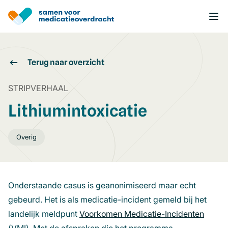
Overslaan
en
naar
de
inhoud
gaan
Terug naar overzicht
STRIPVERHAAL
Lithiumintoxicatie
Overig
Onderstaande casus is geanonimiseerd maar echt
gebeurd. Het is als medicatie-incident gemeld bij het
landelijk meldpunt
Voorkomen Medicatie-Incidenten
(open