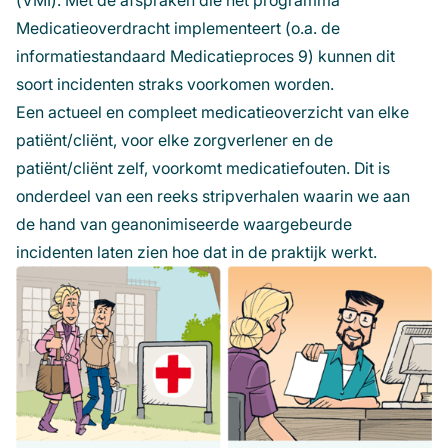
(VMI). Met de afspraken die het programma
in
Medicatieoverdracht implementeert (o.a. de
een
informatiestandaard Medicatieproces 9) kunnen dit
nieuw
soort incidenten straks voorkomen worden.
venste
Een actueel en compleet medicatieoverzicht van elke
patiënt/cliënt, voor elke zorgverlener en de
patiënt/cliënt zelf, voorkomt medicatiefouten. Dit is
onderdeel van een reeks stripverhalen waarin we aan
de hand van geanonimiseerde waargebeurde
incidenten laten zien hoe dat in de praktijk werkt.