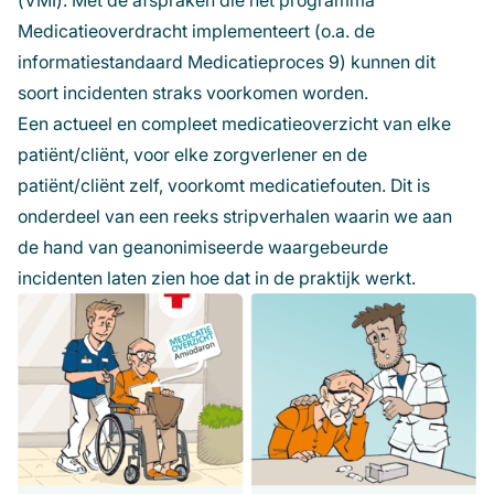
(VMI). Met de afspraken die het programma
in
Medicatieoverdracht implementeert (o.a. de
een
informatiestandaard Medicatieproces 9) kunnen dit
nieuw
soort incidenten straks voorkomen worden.
venste
Een actueel en compleet medicatieoverzicht van elke
patiënt/cliënt, voor elke zorgverlener en de
patiënt/cliënt zelf, voorkomt medicatiefouten. Dit is
onderdeel van een reeks stripverhalen waarin we aan
de hand van geanonimiseerde waargebeurde
incidenten laten zien hoe dat in de praktijk werkt.