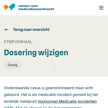
Overslaan
en
naar
de
inhoud
gaan
Terug naar overzicht
STRIPVERHAAL
Dosering wijzigen
Overig
Onderstaande casus is geanonimiseerd maar echt
gebeurd. Het is als medicatie-incident gemeld bij het
landelijk meldpunt
Voorkomen Medicatie-Incidenten
(open