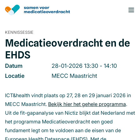
Overslaan
en
naar
de
inhoud
KENNISSESSIE
gaan
Medicatieoverdracht en de
EHDS
Datum
28-01-2026 13:30 - 14:10
Locatie
MECC Maastricht
ICT&health vindt plaats op 27, 28 en 29 januari 2026 in
MECC Maastricht.
Bekijk hier het gehele programma
(open
.
Uit de fit-gapanalyse van Nictiz blijkt dat Nederland met
in
het programma Medicatieoverdracht een goed
een
fundament legt om te voldoen aan de eisen van de
nieuw
European Health Dataspace (EHDS). Met de
venst